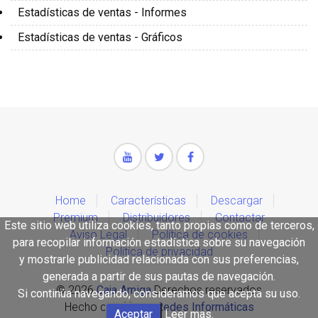
Estadísticas de ventas - Informes
Estadísticas de ventas - Gráficos
Home
Características
Descargar
Premium
Distribuidores
Contactar
Este sitio web utiliza cookies, tanto propias como de terceros,
Aviso Legal
Política de cookies
para recopilar información estadística sobre su navegación
Política de privacidad
y mostrarle publicidad relacionada con sus preferencias,
generada a partir de sus pautas de navegación.
© 2026
Caja Amiga
Derechos reservados
Si continúa navegando, consideramos que acepta su uso.
Hecho con
por
Redes Informáticas
Aceptar
Leer mas
.