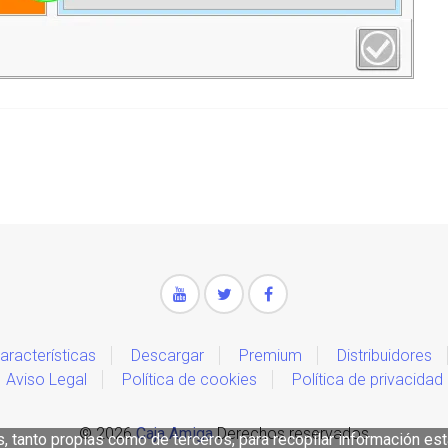
aracterísticas
Descargar
Premium
Distribuidores
Aviso Legal
Política de cookies
Política de privacidad
© 2026
Caja Amiga
Derechos reservados
es, tanto propias como de terceros, para recopilar información es