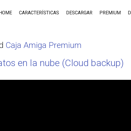
HOME
CARACTERÍSTICAS
DESCARGAR
PREMIUM
D
ad
Caja Amiga Premium
atos en la nube (Cloud backup)