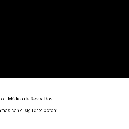
o el
Módulo de Respaldos
.
amos con el siguiente botón: